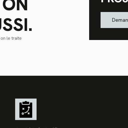
 ON
SSI.
Demand
n le traite