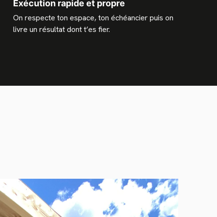
Exécution rapide et propre
On respecte ton espace, ton échéancier puis on
livre un résultat dont t’es fier.