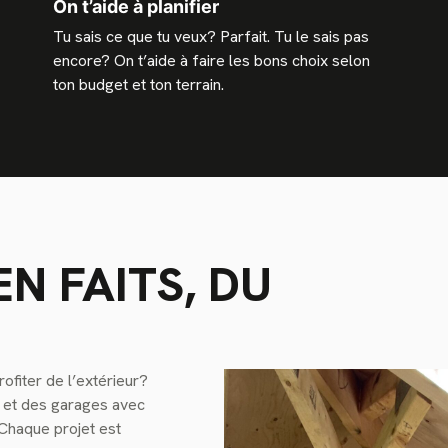
On t’aide à planifier
Tu sais ce que tu veux? Parfait. Tu le sais pas
encore? On t’aide à faire les bons choix selon
ton budget et ton terrain.
EN FAITS, DU
ofiter de l’extérieur?
s et des garages avec
Chaque projet est